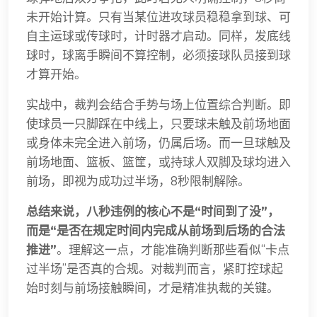
未开始计算。只有当某位进攻球员稳稳拿到球、可
自主运球或传球时，计时器才启动。同样，发底线
球时，球离手瞬间不算控制，必须接球队员接到球
才算开始。
实战中，裁判会结合手势与场上位置综合判断。即
使球员一只脚踩在中线上，只要球未触及前场地面
或身体未完全进入前场，仍属后场。而一旦球触及
前场地面、篮板、篮筐，或持球人双脚及球均进入
前场，即视为成功过半场，8秒限制解除。
总结来说，八秒违例的核心不是“时间到了没”，
而是“是否在规定时间内完成从前场到后场的合法
推进”
。理解这一点，才能准确判断那些看似“卡点
过半场”是否真的合规。对裁判而言，紧盯控球起
始时刻与前场接触瞬间，才是精准执裁的关键。