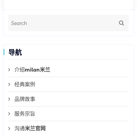
导航
介绍
milan米兰
经典案例
品牌故事
服务宗旨
沟通
米兰官网