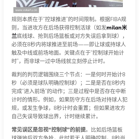
规则本质在于“控球推进”的时间限制。根据FIBA规
则，当进攻方在后场获得控制活球（如发
milan米
兰
底线球、抢到后场篮板或对方失误后拿到球），
必须在8秒内将球推进至前场——即让球或持球人
触及中线或前场地面。关键点在于“控制球开始计
时”，而非球一过中场线就立刻停止计时。
裁判的判罚逻辑围绕三个节点：一是何时开始计8
秒（必须是球队明确控制球）；二是是否在8秒内
完成“进入前场”的动作；三是过程中是否存在中断
计时的情形。例如，如果防守方在后场对持球人犯
规，或发生争球，8秒计时会重置；但如果进攻方
自己失误导致球出界，计时继续累计。
常见误区是忽视“控制球”的前提
。比如后场篮板
球弹地后双方争抢，此时若无人明确控制，8秒尚