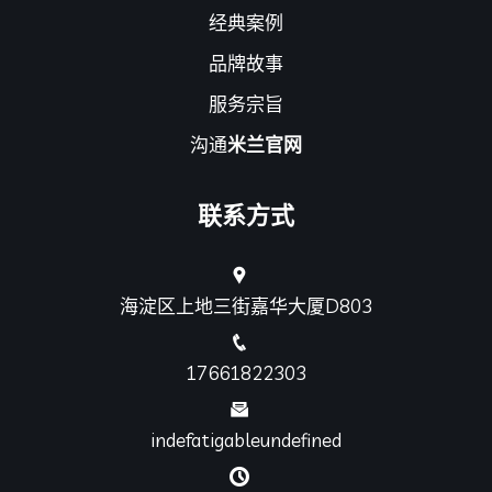
经典案例
品牌故事
服务宗旨
沟通
米兰官网
联系方式
海淀区上地三街嘉华大厦D803
17661822303
indefatigableundefined