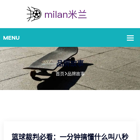
品牌故事
首页
品牌故事
篮球裁判必看：一分钟搞懂什么叫八秒